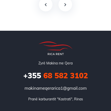
Zyrë Makina me Qera
+355
68 582 3102
makinameqerarica1@gmail.com
Pranë karburantit "Kastrati", Rinas