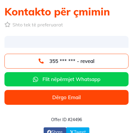
Kontakto për çmimin
Shto tek të preferuarat
355 *** *** - reveal
Flit nëpërmjet Whatsapp
Dërgo Email
Offer ID #24496
Share
Tweet