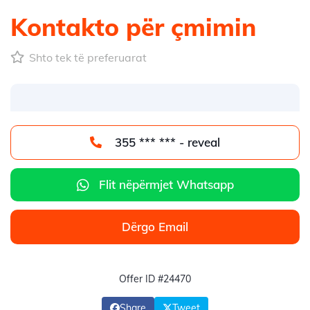
Kontakto për çmimin
Shto tek të preferuarat
355 *** *** - reveal
Flit nëpërmjet Whatsapp
Dërgo Email
Offer ID #24470
Share
Tweet