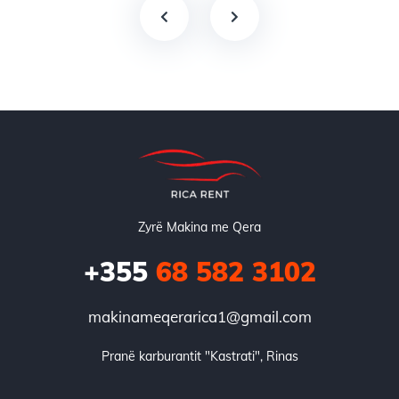
Zyrë Makina me Qera
+355
68 582 3102
makinameqerarica1@gmail.com
Pranë karburantit "Kastrati", Rinas