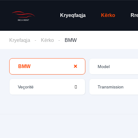
Kryeqfaqja
Kërko
Rr
Kryefaqja
Kërko
BMW
BMW
Veçoritë