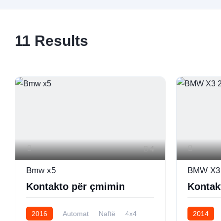
11 Results
4
Bmw x5
BMW X3 
Kontakto për çmimin
Kontak
2016
Automat
Naftë
4x4
2014