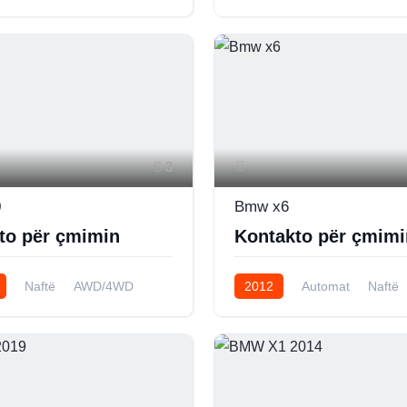
3
0
Bmw x6
to për çmimin
Kontakto për çmimi
Naftë
AWD/4WD
2012
Automat
Naftë
AWD/4WD