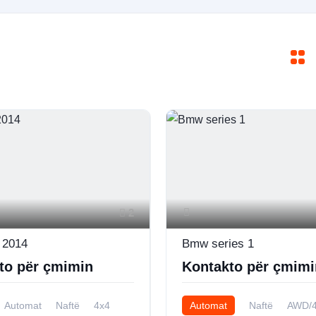
2
2014
Bmw series 1
to për çmimin
Kontakto për çmimi
Automat
Naftë
4x4
Automat
Naftë
AWD/