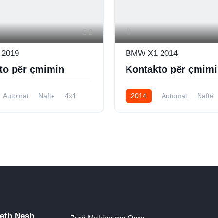
2
2019
BMW X1 2014
to për çmimin
Kontakto për çmimi
Automat
Naftë
4x4
2014
Automat
Naftë
eth Nesh