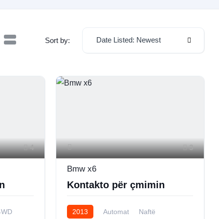
Date Listed: Newest
Sort by:
4
3
Bmw x6
n
Kontakto për çmimin
4WD
2013
Automat
Naftë