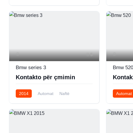
5
Bmw series 3
Bmw 52
Kontakto për çmimin
Kontak
2014
Automat
Naftë
Automat
AWD/4WD