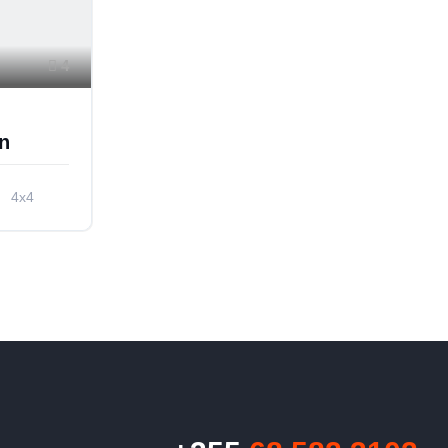
4
n
4x4