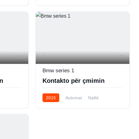
AWD/4WD
4
7
Bmw series 1
n
Kontakto për çmimin
2015
Automat
Naftë
AWD/4WD