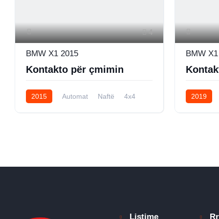
4
BMW X1 2015
BMW X1 
Kontakto për çmimin
Kontak
2015
Automat
Naftë
4x4
2019
Listime
Rr