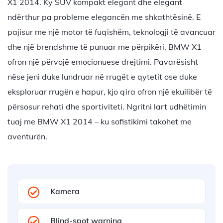
X1 2014. Ky SUV kompakt elegant dhe elegant
ndërthur pa probleme elegancën me shkathtësinë. E
pajisur me një motor të fuqishëm, teknologji të avancuar
dhe një brendshme të punuar me përpikëri, BMW X1
ofron një përvojë emocionuese drejtimi. Pavarësisht
nëse jeni duke lundruar në rrugët e qytetit ose duke
eksploruar rrugën e hapur, kjo qira ofron një ekuilibër të
përsosur rehati dhe sportiviteti. Ngritni lart udhëtimin
tuaj me BMW X1 2014 – ku sofistikimi takohet me
aventurën.
Kamera
Blind-spot warning