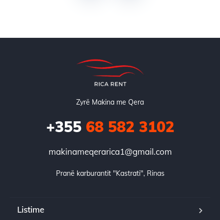
Zyrë Makina me Qera
+355
68 582 3102
makinameqerarica1@gmail.com
Pranë karburantit "Kastrati", Rinas
Listime