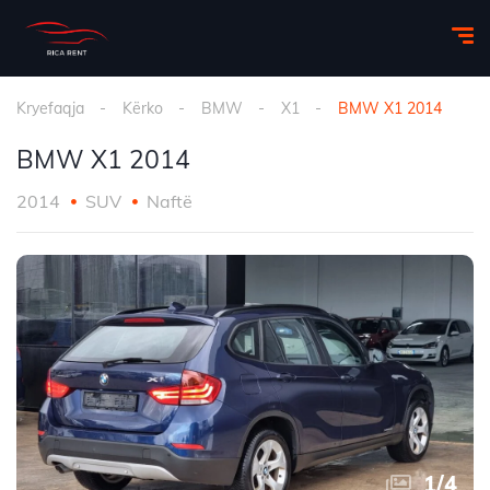
Kryefaqja
Kërko
BMW
X1
BMW X1 2014
BMW X1 2014
2014
SUV
Naftë
1
/
4