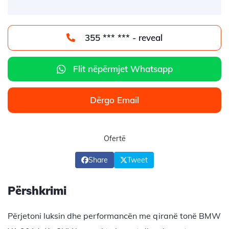
355 *** *** - reveal
Flit nëpërmjet Whatsapp
Dërgo Email
Ofertë
Share
Tweet
Përshkrimi
Përjetoni luksin dhe performancën me qiranë tonë BMW