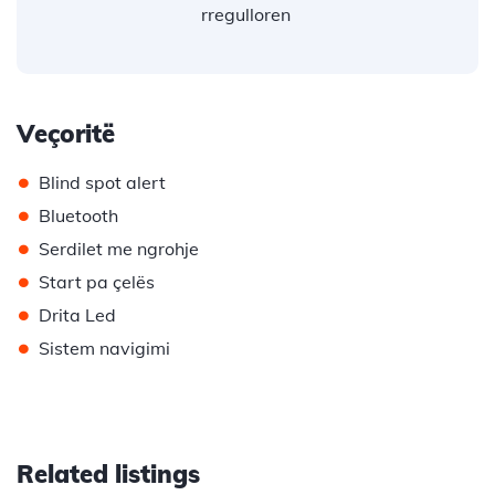
rregulloren
Veçoritë
•
Blind spot alert
•
Bluetooth
•
Serdilet me ngrohje
•
Start pa çelës
•
Drita Led
•
Sistem navigimi
Related listings